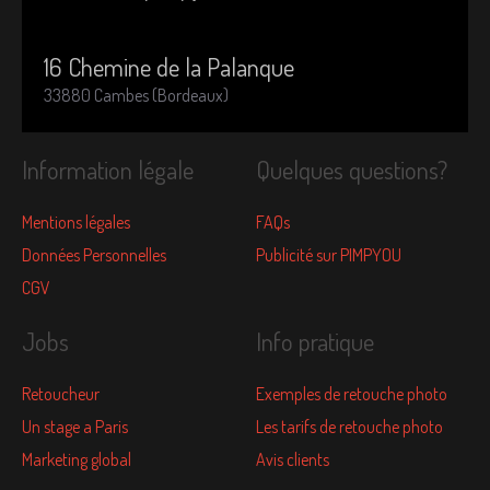
16 Chemine de la Palanque
33880 Cambes (Bordeaux)
Information légale
Quelques questions?
Mentions légales
FAQs
Données Personnelles
Publicité sur PIMPYOU
CGV
Jobs
Info pratique
Retoucheur
Exemples de retouche photo
Un stage a Paris
Les tarifs de retouche photo
Marketing global
Avis clients